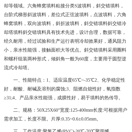
却等领域。六角蜂窝填料粘接分类S波填料，斜交错填料，
台阶式梯形斜波填料，差位式正弦波填料，点波填料，六角
蜂窝填料，双向波填料，斜折波填料，斜交错填料斜交错冷
却塔填料斜交错填料具有技术先进，设计合理，数据可靠，
经久耐用，经过试验和生产运行表明冷却效果好，通风阻力
小，亲水性能强，接触面积大等优点。斜交错填料采用圈料
和螺杆组装两种形式，倾斜角一般为60度，主要用于圆型逆
流式冷却塔。
一、性能特点：1、适应温度65℃~-35℃2、化学稳定性
好，耐酸、耐碱及溶剂的腐蚀;3、阻燃自熄性好，氧指数
≥31;4、产品亲水性能强，成膜性好，易于填料的热传导。
二、规格：50X25X60°宽度:125-400mm长度:可根据用户
需求加工，长度不限。片厚:0.35~0.6±0.05mm。
三、工作温度:聚氯乙烯(PVC)-20℃-70℃聚丙烯