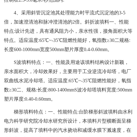
4、采用斜管沉淀池其处理能力时平流式沉淀池的3-5
倍，加速澄清池和脉冲澄清池的2倍。斜折波填料一、性能
特点:设计先进，具有通风阻力小，亲水性强，接角面积大等
特点。适应温度:65℃~-35℃阻燃性能好，氧指数≥30二规格:
长度600-1000mm宽度500mm塑片厚度0.4-0.60mm。
S波填料特点：一、性能及用途该填料结构设计新颖，
亲水面积大，冷却效果好，主要用于工业逆流冷却塔，电厂
双曲线水泥冷却塔。适应温度:65℃~-35℃阻燃性能好，氧指
数≥30二、规格:长度:800-1400mmS波冷却塔填料宽度:500mm
塑片厚度:0.40-0.60mm。
梯形填料特点：一、性能特点:台阶梯形斜波填料由水利
电力科学研究院冷却水研究所设计，本填料片型横断面呈梯
形斜波，提高了填料中的汽水挠动和减缓水膜下溅速度，在