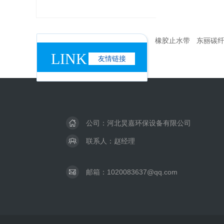
橡胶止水带
东丽碳
LINK
友情链接
公司：河北炅嘉环保设备有限公司
联系人：赵经理
邮箱：1020083637@qq.com