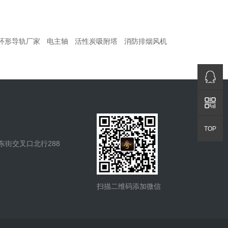
环形导轨厂家
电主轴
活性炭吸附塔
消防排烟风机
QQ咨询
返回顶部
TOP
街交叉口北行288
扫描二维码添加微信