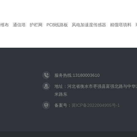
纤维布
通信塔
护栏网
PCB线路板
风电加速度传感器
精馏塔填料
服务热线:13180003610
地址：河北省衡水市枣强县富强北路与中华东
米路东
备案号：
冀ICP备2022004905号-1