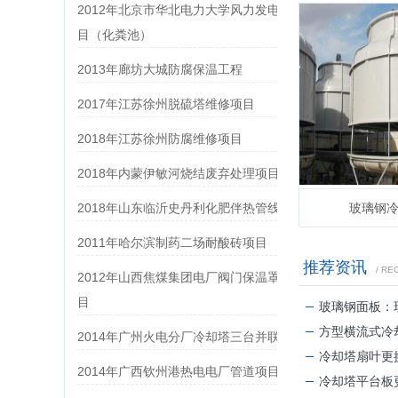
2012年北京市华北电力大学风力发电实验项
目（化粪池）
2013年廊坊大城防腐保温工程
2017年江苏徐州脱硫塔维修项目
2018年江苏徐州防腐维修项目
2018年内蒙伊敏河烧结废弃处理项目
2018年山东临沂史丹利化肥伴热管线工程
玻璃钢
2011年哈尔滨制药二场耐酸砖项目
推荐资讯
/ R
2012年山西焦煤集团电厂阀门保温罩更换项
目
玻璃钢面板：现代建筑的“超材料”升
方型横流式冷却塔：现代工业
2014年广州火电分厂冷却塔三台并联项目
冷却塔扇叶更换：提升
2014年广西钦州港热电电厂管道项目
冷却塔平台板更换：提升