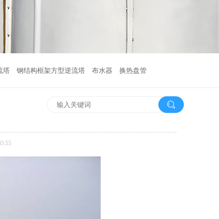
流塔
钢结构框架方型逆流塔
布水器
换热盘管
5:55